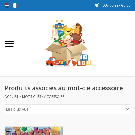
0 Articles - €0,00
Accueil
Jouets
Sport et jeux
Promotions
Produits associés au mot-clé accessoire
ACCUEIL
/
MOTS-CLÉS
/
ACCESSOIRE
Boîtes de récompense
Nouveau
Prix