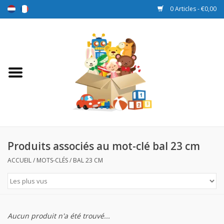
0 Articles - €0,00
Accueil
Jouets
Sport et jeux
Promotions
Produits associés au mot-clé bal 23 cm
ACCUEIL
/
MOTS-CLÉS
/
BAL 23 CM
Boîtes de récompense
Nouveau
Aucun produit n'a été trouvé...
Prix