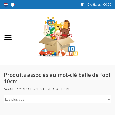
0 Articles - €0,00
Accueil
Jouets
Sport et jeux
Promotions
Produits associés au mot-clé balle de foot
10cm
Boîtes de récompense
ACCUEIL
/
MOTS-CLÉS
/
BALLE DE FOOT 10CM
Nouveau
Prix