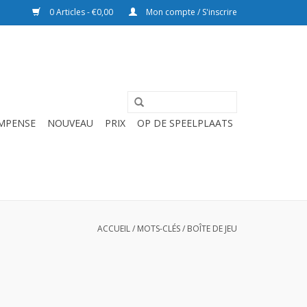
0 Articles - €0,00
Mon compte / S'inscrire
OMPENSE
NOUVEAU
PRIX
OP DE SPEELPLAATS
ACCUEIL
/
MOTS-CLÉS
/
BOÎTE DE JEU