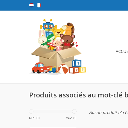
ACCUE
Produits associés au mot-clé b
Aucun produit n'a ét
Min: €
0
Max: €
5