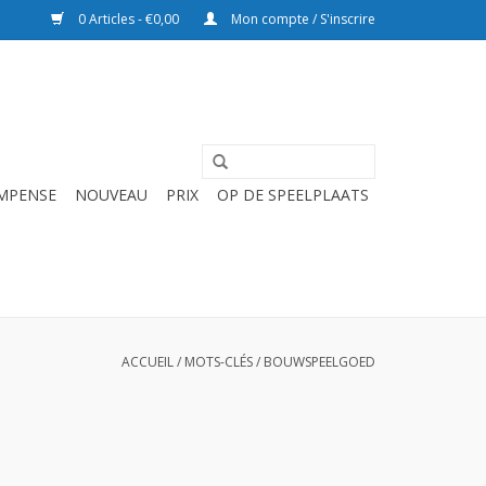
0 Articles - €0,00
Mon compte / S'inscrire
OMPENSE
NOUVEAU
PRIX
OP DE SPEELPLAATS
ACCUEIL
/
MOTS-CLÉS
/
BOUWSPEELGOED