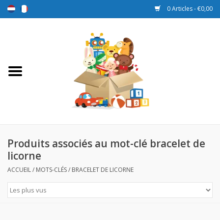
0 Articles - €0,00
Accueil
Jouets
Sport et jeux
Promotions
Produits associés au mot-clé bracelet de
licorne
Boîtes de récompense
ACCUEIL
/
MOTS-CLÉS
/
BRACELET DE LICORNE
Nouveau
Prix