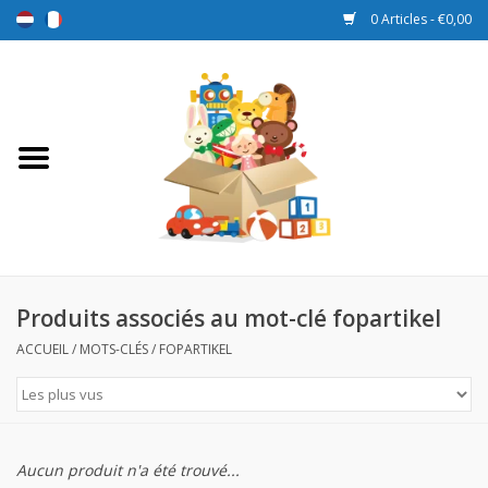
0 Articles - €0,00
Accueil
Jouets
Sport et jeux
Promotions
Produits associés au mot-clé fopartikel
ACCUEIL
/
MOTS-CLÉS
/
FOPARTIKEL
Boîtes de récompense
Nouveau
Aucun produit n'a été trouvé...
Prix