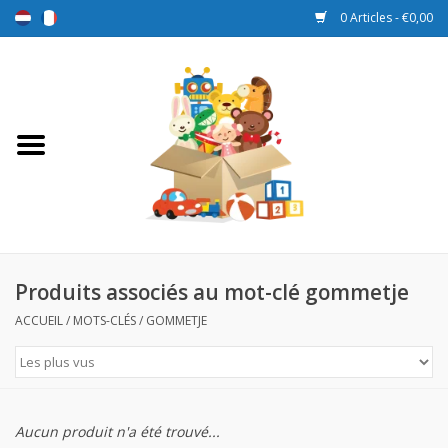
0 Articles - €0,00
Accueil
Jouets
Sport et jeux
Promotions
Produits associés au mot-clé gommetje
ACCUEIL
/
MOTS-CLÉS
/
GOMMETJE
Boîtes de récompense
Nouveau
Aucun produit n'a été trouvé...
Prix