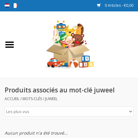
0 Articles - €0,00
Accueil
Jouets
Sport et jeux
Promotions
Produits associés au mot-clé juweel
ACCUEIL
/
MOTS-CLÉS
/
JUWEEL
Boîtes de récompense
Nouveau
Aucun produit n'a été trouvé...
Prix