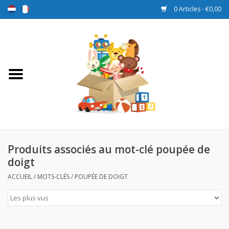
0 Articles - €0,00
Accueil
Jouets
Sport et jeux
Promotions
Produits associés au mot-clé poupée de
doigt
Boîtes de récompense
ACCUEIL
/
MOTS-CLÉS
/
POUPÉE DE DOIGT
Nouveau
Prix