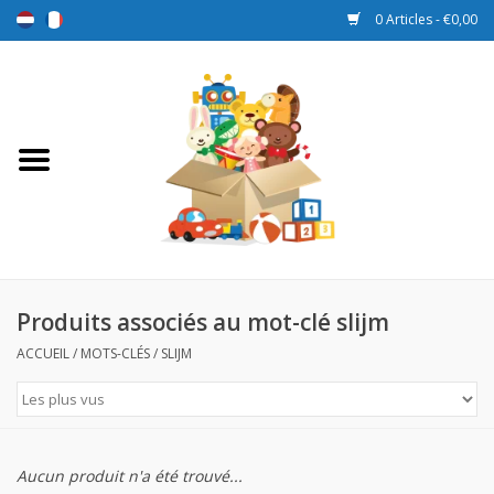
0 Articles - €0,00
Accueil
Jouets
Sport et jeux
Promotions
Produits associés au mot-clé slijm
ACCUEIL
/
MOTS-CLÉS
/
SLIJM
Boîtes de récompense
Nouveau
Aucun produit n'a été trouvé...
Prix