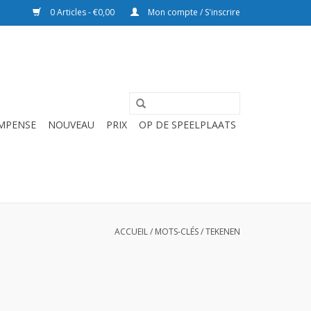
0 Articles - €0,00
Mon compte / S'inscrire
OMPENSE
NOUVEAU
PRIX
OP DE SPEELPLAATS
ACCUEIL
/
MOTS-CLÉS
/
TEKENEN