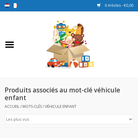
0 Articles - €0,00
Accueil
Jouets
Sport et jeux
Promotions
Produits associés au mot-clé véhicule
enfant
Boîtes de récompense
ACCUEIL
/
MOTS-CLÉS
/
VÉHICULE ENFANT
Nouveau
Prix