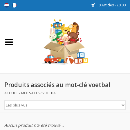
0 Articles - €0,00
Accueil
Jouets
Sport et jeux
Promotions
Produits associés au mot-clé voetbal
ACCUEIL
/
MOTS-CLÉS
/
VOETBAL
Boîtes de récompense
Nouveau
Aucun produit n'a été trouvé...
Prix