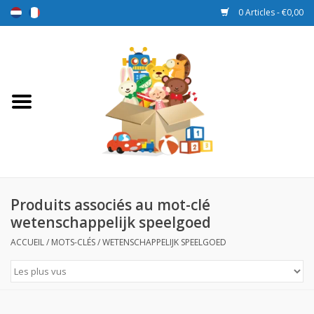
0 Articles - €0,00
Accueil
Jouets
Sport et jeux
Promotions
Produits associés au mot-clé
wetenschappelijk speelgoed
Boîtes de récompense
ACCUEIL
/
MOTS-CLÉS
/
WETENSCHAPPELIJK SPEELGOED
Nouveau
Prix