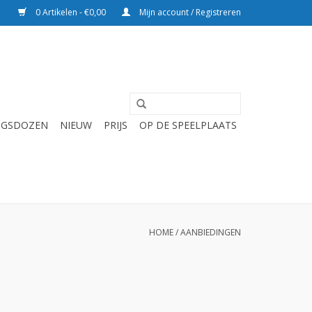
0 Artikelen - €0,00
Mijn account / Registreren
NGSDOZEN
NIEUW
PRIJS
OP DE SPEELPLAATS
HOME
/
AANBIEDINGEN