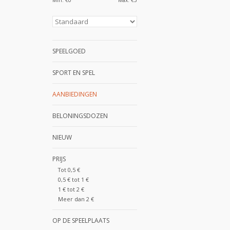
Min: €
0
Max: €
5
SPEELGOED
SPORT EN SPEL
AANBIEDINGEN
BELONINGSDOZEN
NIEUW
PRIJS
Tot 0,5 €
0,5 € tot 1 €
1 € tot 2 €
Meer dan 2 €
OP DE SPEELPLAATS