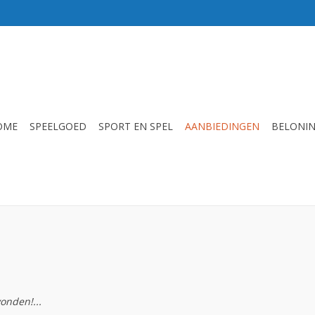
OME
SPEELGOED
SPORT EN SPEL
AANBIEDINGEN
BELONI
onden!...