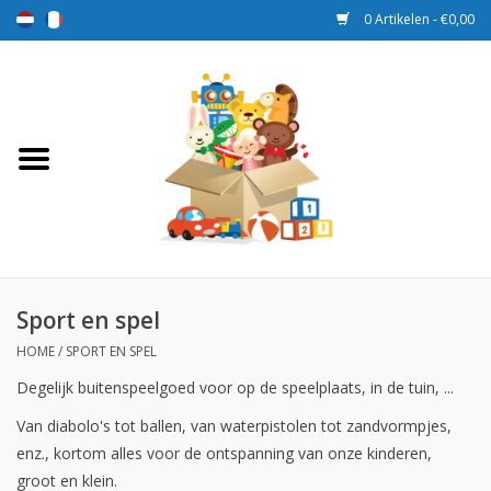
0 Artikelen - €0,00
Home
Speelgoed
Sport en spel
Aanbiedingen
Sport en spel
HOME
/
SPORT EN SPEL
Beloningsdozen
Degelijk buitenspeelgoed voor op de speelplaats, in de tuin, ...
Nieuw
Van diabolo's tot ballen, van waterpistolen tot zandvormpjes,
enz., kortom alles voor de ontspanning van onze kinderen,
Prijs
groot en klein.