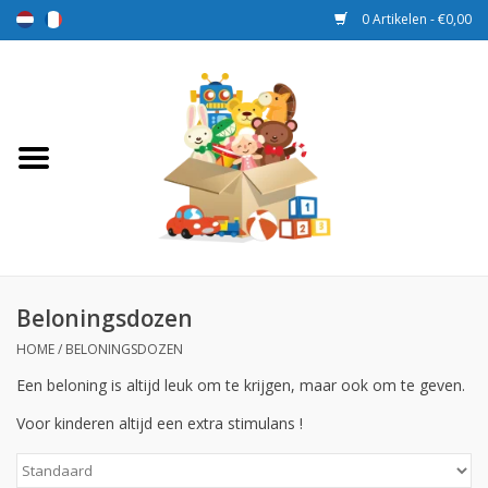
0 Artikelen - €0,00
Home
Speelgoed
Sport en spel
Aanbiedingen
Beloningsdozen
HOME
/
BELONINGSDOZEN
Beloningsdozen
Een beloning is altijd leuk om te krijgen, maar ook om te geven.
Nieuw
Voor kinderen altijd een extra stimulans !
Prijs