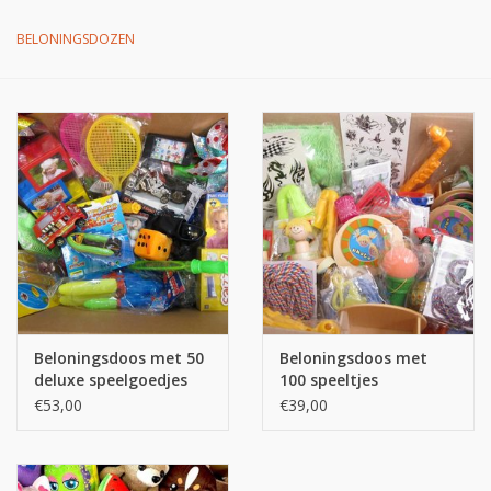
BELONINGSDOZEN
Op de speelplaats
Beloningsdoos met 50
Beloningsdoos met
deluxe speelgoedjes
100 speeltjes
€53,00
€39,00