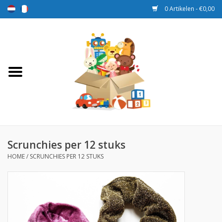
0 Artikelen - €0,00
Home
Speelgoed
Sport en spel
Aanbiedingen
Scrunchies per 12 stuks
HOME
/
SCRUNCHIES PER 12 STUKS
Beloningsdozen
Nieuw
Prijs