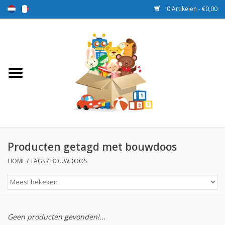
0 Artikelen - €0,00
Home
Speelgoed
Sport en spel
Aanbiedingen
Producten getagd met bouwdoos
HOME
/
TAGS
/
BOUWDOOS
Beloningsdozen
Nieuw
Geen producten gevonden!...
Prijs