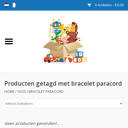
0 Artikelen - €0,00
Home
Speelgoed
Sport en spel
Aanbiedingen
Producten getagd met bracelet paracord
HOME
/
TAGS
/
BRACELET PARACORD
Beloningsdozen
Nieuw
Geen producten gevonden!...
Prijs