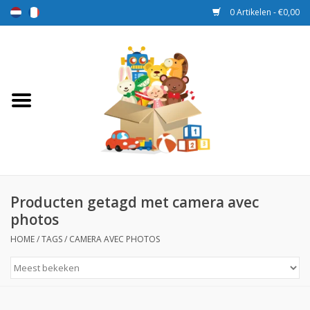
0 Artikelen - €0,00
Home
Speelgoed
Sport en spel
Aanbiedingen
Producten getagd met camera avec
photos
Beloningsdozen
HOME
/
TAGS
/
CAMERA AVEC PHOTOS
Nieuw
Prijs