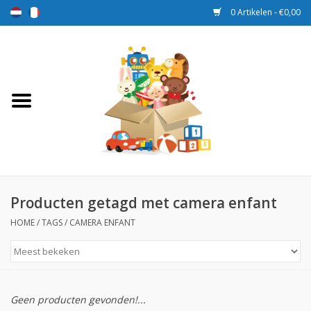
0 Artikelen - €0,00
Home
Speelgoed
Sport en spel
Aanbiedingen
Producten getagd met camera enfant
HOME
/
TAGS
/
CAMERA ENFANT
Beloningsdozen
Nieuw
Geen producten gevonden!...
Prijs