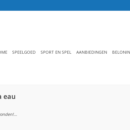
OME
SPEELGOED
SPORT EN SPEL
AANBIEDINGEN
BELONI
à eau
onden!...