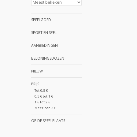
SPEELGOED
SPORT EN SPEL
AANBIEDINGEN
BELONINGSDOZEN
NIEUW
PRIJS
Tot 0,5 €
0,5 € tot 1 €
1 € tot 2 €
Meer dan 2 €
OP DE SPEELPLAATS