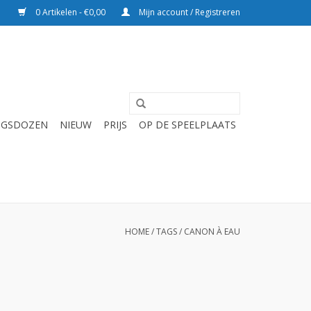
0 Artikelen - €0,00
Mijn account / Registreren
NGSDOZEN
NIEUW
PRIJS
OP DE SPEELPLAATS
HOME
/
TAGS
/
CANON À EAU