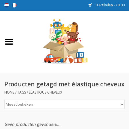
0 Artikelen - €0,00
Home
Speelgoed
Sport en spel
Aanbiedingen
Producten getagd met élastique cheveux
HOME
/
TAGS
/
ÉLASTIQUE CHEVEUX
Beloningsdozen
Nieuw
Geen producten gevonden!...
Prijs