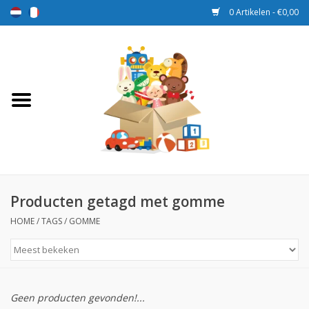
0 Artikelen - €0,00
Home
Speelgoed
Sport en spel
Aanbiedingen
Producten getagd met gomme
HOME
/
TAGS
/
GOMME
Beloningsdozen
Nieuw
Geen producten gevonden!...
Prijs