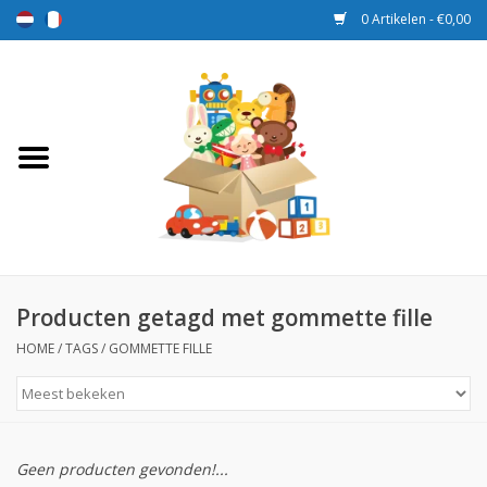
0 Artikelen - €0,00
Home
Speelgoed
Sport en spel
Aanbiedingen
Producten getagd met gommette fille
HOME
/
TAGS
/
GOMMETTE FILLE
Beloningsdozen
Nieuw
Geen producten gevonden!...
Prijs