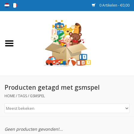
0 Artikelen - €0,00
Home
Speelgoed
Sport en spel
Aanbiedingen
Producten getagd met gsmspel
HOME
/
TAGS
/
GSMSPEL
Beloningsdozen
Nieuw
Geen producten gevonden!...
Prijs