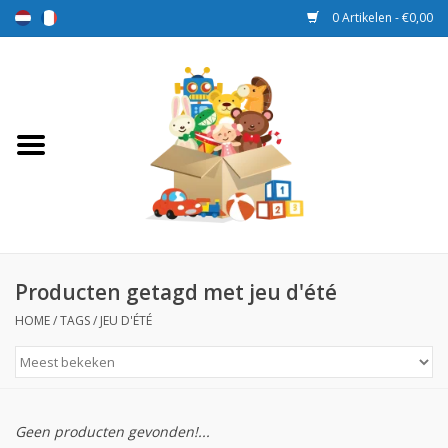
0 Artikelen - €0,00
Home
Speelgoed
Sport en spel
Aanbiedingen
Producten getagd met jeu d'été
HOME
/
TAGS
/
JEU D'ÉTÉ
Beloningsdozen
Nieuw
Geen producten gevonden!...
Prijs