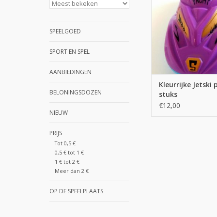
SPEELGOED
SPORT EN SPEL
AANBIEDINGEN
Kleurrijke Jetski 
BELONINGSDOZEN
stuks
€12,00
NIEUW
PRIJS
Tot 0,5 €
0,5 € tot 1 €
1 € tot 2 €
Meer dan 2 €
OP DE SPEELPLAATS