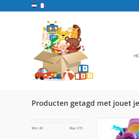
H
Producten getagd met jouet je
Kleurrijke Jetski pe
Min: €
0
Max: €
15
TOEVOEGEN AAN WI