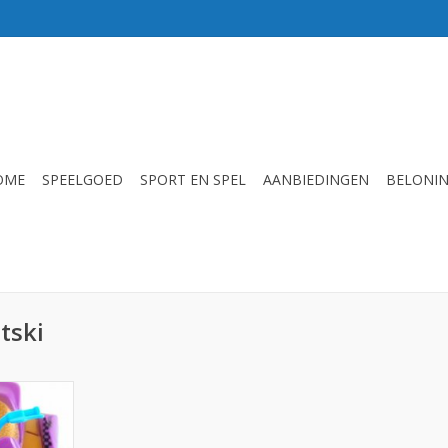
OME
SPEELGOED
SPORT EN SPEL
AANBIEDINGEN
BELONI
tski
r 12 stuks
NKELWAGEN