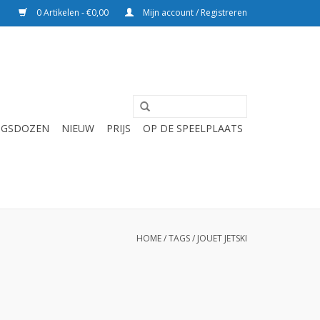
0 Artikelen - €0,00
Mijn account / Registreren
NGSDOZEN
NIEUW
PRIJS
OP DE SPEELPLAATS
HOME
/
TAGS
/
JOUET JETSKI