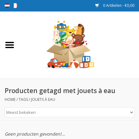
0 Artikelen - €0,00
Home
Speelgoed
Sport en spel
Aanbiedingen
Producten getagd met jouets à eau
HOME
/
TAGS
/
JOUETS À EAU
Beloningsdozen
Nieuw
Geen producten gevonden!...
Prijs