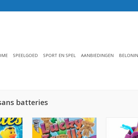
OME
SPEELGOED
SPORT EN SPEL
AANBIEDINGEN
BELONI
sans batteries
stuks
Trolls per 24 stuks
Kleurrijke Jet
NKELWAGEN
TOEVOEGEN AAN WINKELWAGEN
TOEVOEGEN AA