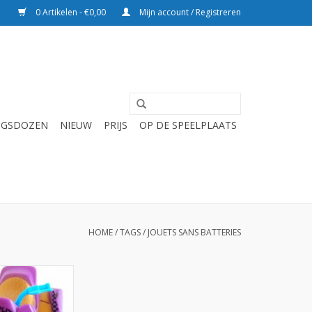
0 Artikelen - €0,00
Mijn account / Registreren
NGSDOZEN
NIEUW
PRIJS
OP DE SPEELPLAATS
HOME
/
TAGS
/
JOUETS SANS BATTERIES
ski per 12 stuks
N WINKELWAGEN