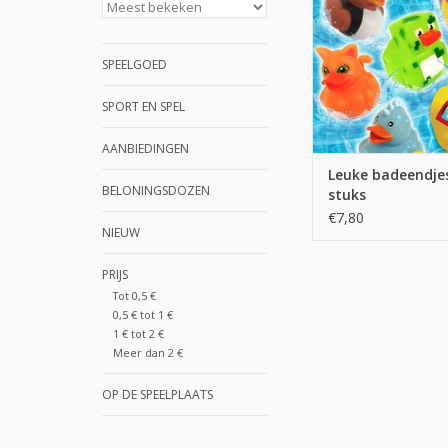
SPEELGOED
SPORT EN SPEL
AANBIEDINGEN
Leuke badeendjes
BELONINGSDOZEN
stuks
€7,80
NIEUW
PRIJS
Tot 0,5 €
0,5 € tot 1 €
1 € tot 2 €
Meer dan 2 €
OP DE SPEELPLAATS