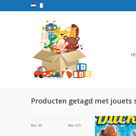
H
Producten getagd met jouets 
Duckies per 12 
Min: €
0
Max: €
15
TOEVOEGEN AAN WI