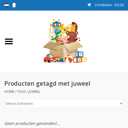
0 Artikelen - €0,00
Home
Speelgoed
Sport en spel
Aanbiedingen
Producten getagd met juweel
HOME
/
TAGS
/
JUWEEL
Beloningsdozen
Nieuw
Geen producten gevonden!...
Prijs