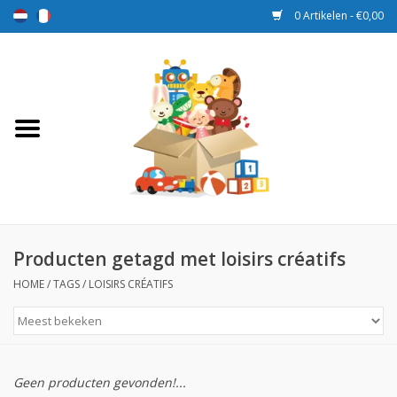
0 Artikelen - €0,00
Home
Speelgoed
Sport en spel
Aanbiedingen
Producten getagd met loisirs créatifs
HOME
/
TAGS
/
LOISIRS CRÉATIFS
Beloningsdozen
Nieuw
Geen producten gevonden!...
Prijs