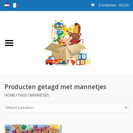
0 Artikelen - €0,00
Home
Speelgoed
Sport en spel
Aanbiedingen
Producten getagd met mannetjes
HOME
/
TAGS
/
MANNETJES
Beloningsdozen
Nieuw
Prijs