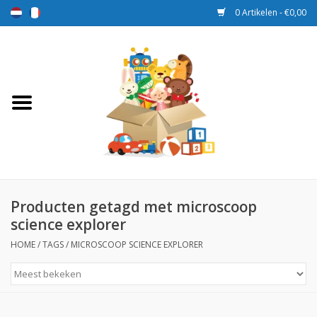
0 Artikelen - €0,00
Home
Speelgoed
Sport en spel
Aanbiedingen
Producten getagd met microscoop
science explorer
Beloningsdozen
HOME
/
TAGS
/
MICROSCOOP SCIENCE EXPLORER
Nieuw
Prijs