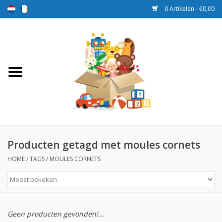
0 Artikelen - €0,00
Home
Speelgoed
Sport en spel
Aanbiedingen
Producten getagd met moules cornets
HOME
/
TAGS
/
MOULES CORNETS
Beloningsdozen
Nieuw
Geen producten gevonden!...
Prijs