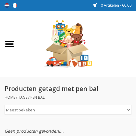
0 Artikelen - €0,00
Home
Speelgoed
Sport en spel
Aanbiedingen
Producten getagd met pen bal
HOME
/
TAGS
/
PEN BAL
Beloningsdozen
Nieuw
Geen producten gevonden!...
Prijs