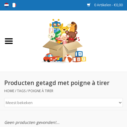
0 Artikelen - €0,00
Home
Speelgoed
Sport en spel
Aanbiedingen
Producten getagd met poigne à tirer
HOME
/
TAGS
/
POIGNE À TIRER
Beloningsdozen
Nieuw
Geen producten gevonden!...
Prijs