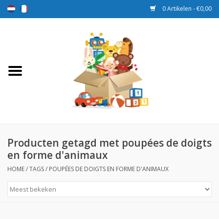
0 Artikelen - €0,00
Home
Speelgoed
Sport en spel
Aanbiedingen
Producten getagd met poupées de doigts
en forme d'animaux
Beloningsdozen
HOME
/
TAGS
/
POUPÉES DE DOIGTS EN FORME D'ANIMAUX
Nieuw
Prijs