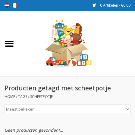
0 Artikelen - €0,00
Home
Speelgoed
Sport en spel
Aanbiedingen
Producten getagd met scheetpotje
HOME
/
TAGS
/
SCHEETPOTJE
Beloningsdozen
Nieuw
Geen producten gevonden!...
Prijs