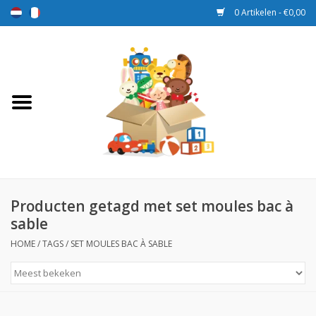
0 Artikelen - €0,00
Home
Speelgoed
Sport en spel
Aanbiedingen
Producten getagd met set moules bac à
sable
Beloningsdozen
HOME
/
TAGS
/
SET MOULES BAC À SABLE
Nieuw
Prijs