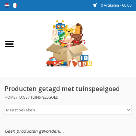
0 Artikelen - €0,00
Home
Speelgoed
Sport en spel
Aanbiedingen
Producten getagd met tuinspeelgoed
HOME
/
TAGS
/
TUINSPEELGOED
Beloningsdozen
Nieuw
Geen producten gevonden!...
Prijs