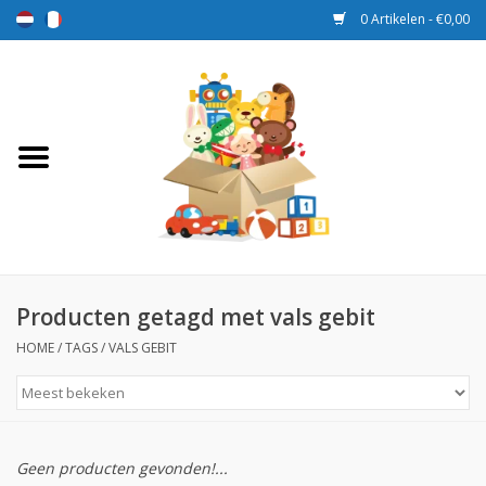
0 Artikelen - €0,00
Home
Speelgoed
Sport en spel
Aanbiedingen
Producten getagd met vals gebit
HOME
/
TAGS
/
VALS GEBIT
Beloningsdozen
Nieuw
Geen producten gevonden!...
Prijs