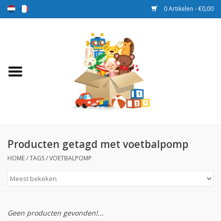
0 Artikelen - €0,00
Home
Speelgoed
Sport en spel
Aanbiedingen
Producten getagd met voetbalpomp
HOME
/
TAGS
/
VOETBALPOMP
Beloningsdozen
Nieuw
Geen producten gevonden!...
Prijs