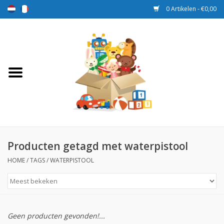
0 Artikelen - €0,00
Home
Speelgoed
Sport en spel
Aanbiedingen
Producten getagd met waterpistool
HOME
/
TAGS
/
WATERPISTOOL
Beloningsdozen
Nieuw
Geen producten gevonden!...
Prijs