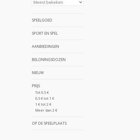
SPEELGOED
SPORT EN SPEL
AANBIEDINGEN
BELONINGSDOZEN
NIEUW
PRIJS
Tot 0,5 €
0,5 € tot 1 €
1 € tot 2 €
Meer dan 2 €
OP DE SPEELPLAATS