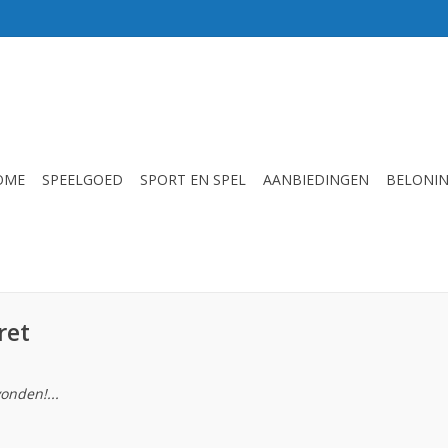
OME
SPEELGOED
SPORT EN SPEL
AANBIEDINGEN
BELONI
ret
onden!...