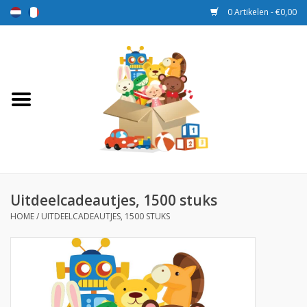
0 Artikelen - €0,00
Home
Speelgoed
Sport en spel
Aanbiedingen
Uitdeelcadeautjes, 1500 stuks
HOME
/
UITDEELCADEAUTJES, 1500 STUKS
Beloningsdozen
Nieuw
Prijs