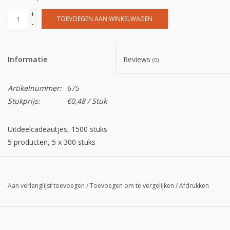
+
TOEVOEGEN AAN WINKELWAGEN
-
Informatie
Reviews
(0)
Artikelnummer:
675
Stukprijs:
€0,48 / Stuk
Uitdeelcadeautjes, 1500 stuks
5 producten, 5 x 300 stuks
0,484 € per stuk incl. BTW
Aan verlanglijst toevoegen
/
Toevoegen om te vergelijken
/
Afdrukken